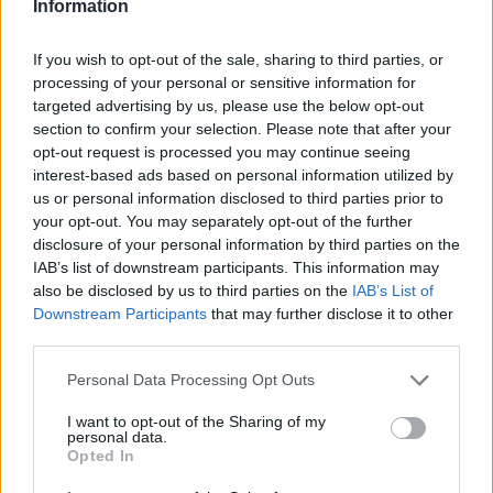
Information
Podmienky
If you wish to opt-out of the sale, sharing to third parties, or
Úroková sadzba:
0,05 % p.a.
processing of your personal or sensitive information for
targeted advertising by us, please use the below opt-out
section to confirm your selection. Please note that after your
Výpovedná lehota:
36 mesiacov
opt-out request is processed you may continue seeing
interest-based ads based on personal information utilized by
Minimálny vklad:
150,00 €
us or personal information disclosed to third parties prior to
your opt-out. You may separately opt-out of the further
Min. mesačný vklad:
disclosure of your personal information by third parties on the
IAB’s list of downstream participants. This information may
also be disclosed by us to third parties on the
IAB’s List of
Viazanosť na bežný účet:
nie
Downstream Participants
that may further disclose it to other
third parties.
Personal Data Processing Opt Outs
I want to opt-out of the Sharing of my
personal data.
Opted In