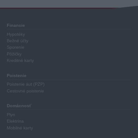
Celkové
hodnotenie
Každý
Financie
sporiaci
Hypotéky
finančný
Bežné účty
produkt
Sporenie
má
Pôžičky
Kreditné karty
priradené
body
za
Poistenie
nasledovné
Poistenie áut (PZP)
kritéria:
Cestovné poistenie
Výška
Domácnosť
základného
Plyn
úroku
Elektrina
Minimálna
Mobilné karty
výška