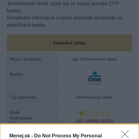
Termínovaný vklad, ktorý má vo svojej ponuke OTP
banka.
Kompletné informácie o tomto produkte dostanete na
pobočkách banky.
Základné údaje
Názov produktu:
otp Termínovaný vklad
Banka:
Typ sporenia:
terminovaný vklad
Naše
hodnotenie:
122. najlepší na trhu
?
Menej.sk -
Do Not Process My Personal