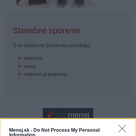
Stavebné sporenie
3 so sídlom na Slovensku ponúkajú:
sporenie
úvery
niektoré aj poistenie
Menej.sk -
Do Not Process My Personal
Information