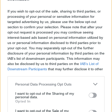
If you wish to opt-out of the sale, sharing to third parties, or
processing of your personal or sensitive information for
Banky
targeted advertising by us, please use the below opt-out
section to confirm your selection. Please note that after your
11 so sídlom na Slovensku
opt-out request is processed you may continue seeing
interest-based ads based on personal information utilized by
13 pobočiek zahraničných bánk
us or personal information disclosed to third parties prior to
your opt-out. You may separately opt-out of the further
Väčšina z nich ponúka:
disclosure of your personal information by third parties on the
IAB’s list of downstream participants. This information may
bežné účty
also be disclosed by us to third parties on the
IAB’s List of
kreditné karty
Downstream Participants
that may further disclose it to other
hypotéky
third parties.
spotrebné úvery
Personal Data Processing Opt Outs
sporiace produkty
I want to opt-out of the Sharing of my
personal data.
Opted In
I want to opt-out of the Sale of my