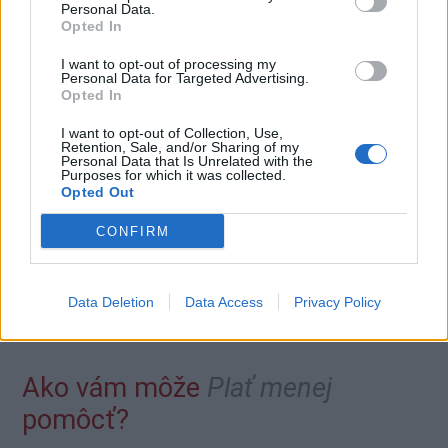
Personal Data.
Opted In
Dôchodkové sporenie
I want to opt-out of processing my
Personal Data for Targeted Advertising.
II. Pilier - 6 Dôchodkových správcovských
Opted In
spoločností (DSS)
I want to opt-out of Collection, Use,
III. Pilier – 4 Doplnkové dôchodkové
Retention, Sale, and/or Sharing of my
Personal Data that Is Unrelated with the
spoločnosti (DDS)
Purposes for which it was collected.
Opted Out
Každá zo spoločností ma viacero produktov a
dosahuje rozdielne výnosy (t.j. zhodnocuje Vaše
CONFIRM
investície v rozdielnej výške)
Data Deletion
Data Access
Privacy Policy
Ako vám môže
Plať menej
pomôcť?