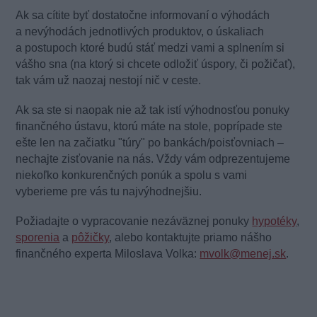
Ak sa cítite byť dostatočne informovaní o výhodách
a nevýhodách jednotlivých produktov, o úskaliach
a postupoch ktoré budú stáť medzi vami a splnením si
vášho sna (na ktorý si chcete odložiť úspory, či požičať),
tak vám už naozaj nestojí nič v ceste.
Ak sa ste si naopak nie až tak istí výhodnosťou ponuky
finančného ústavu, ktorú máte na stole, poprípade ste
ešte len na začiatku "túry" po bankách/poisťovniach –
nechajte zisťovanie na nás. Vždy vám odprezentujeme
niekoľko konkurenčných ponúk a spolu s vami
vyberieme pre vás tu najvýhodnejšiu.
Požiadajte o vypracovanie nezáväznej ponuky
hypotéky
,
sporenia
a
pôžičky
, alebo kontaktujte priamo nášho
finančného experta Miloslava Volka:
mvolk@menej.sk
.