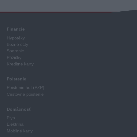
Celkové
hodnotenie
Každý
Financie
sporiaci
Hypotéky
finančný
Bežné účty
produkt
Sporenie
má
Pôžičky
Kreditné karty
priradené
body
za
Poistenie
nasledovné
Poistenie áut (PZP)
kritéria:
Cestovné poistenie
Výška
Domácnosť
základného
Plyn
úroku
Elektrina
Minimálna
Mobilné karty
výška