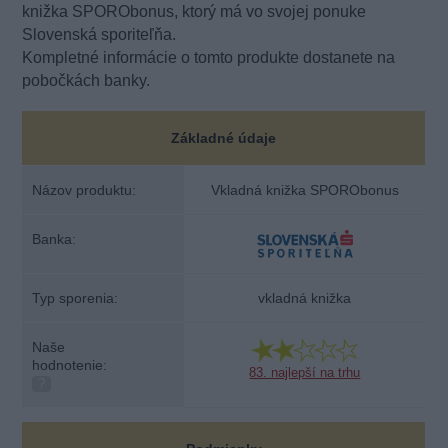
knižka SPORObonus, ktorý má vo svojej ponuke
Slovenská sporiteľňa.
Kompletné informácie o tomto produkte dostanete na
pobočkách banky.
Základné údaje
Názov produktu:
Vkladná knižka SPORObonus
Banka:
Typ sporenia:
vkladná knižka
Naše
hodnotenie:
83. najlepší na trhu
?