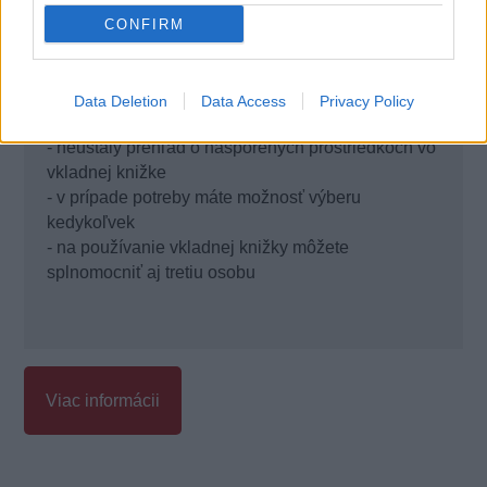
- minimálny vklad len 7 eur
CONFIRM
- pravidelné štvrťročné sporenie od 30 eur
- zvýhodnený úrok 0,8 % už po roku pravidelného
sporenia
Data Deletion
Data Access
Privacy Policy
- pripisovanie úrokov každý rok
- neustály prehľad o nasporených prostriedkoch vo
vkladnej knižke
- v prípade potreby máte možnosť výberu
kedykoľvek
- na používanie vkladnej knižky môžete
splnomocniť aj tretiu osobu
Viac informácii