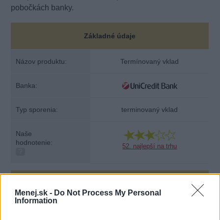
pobočkách banky.
Základné údaje
Názov produktu:
Termínovaný vklad
Banka:
Typ sporenia:
terminovaný vklad
Naše
hodnotenie:
52. najlepší na trhu
?
Podmienky
Menej.sk -
Do Not Process My Personal
Information
Úroková sadzba:
0,20 % p.a.