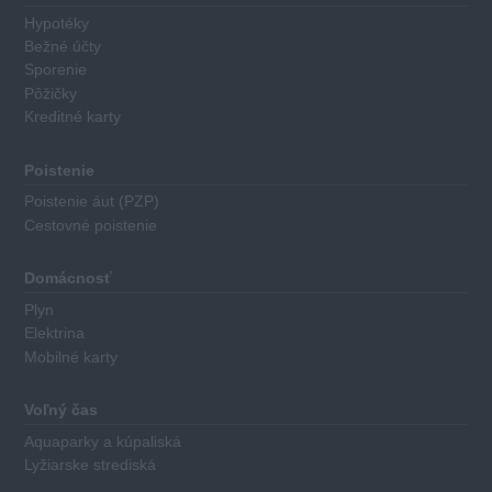
sporiaci
Hypotéky
finančný
Bežné účty
produkt
Sporenie
má
Pôžičky
Kreditné karty
priradené
body
za
Poistenie
nasledovné
Poistenie áut (PZP)
kritéria:
Cestovné poistenie
Výška
Domácnosť
základného
Plyn
úroku
Elektrina
Minimálna
Mobilné karty
výška
požadovaného
Voľný čas
počiatočného
Aquaparky a kúpaliská
vkladu
Lyžiarske strediská
Dĺžka