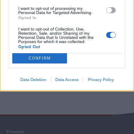
I want to opt-out of processing my
Personal Data for Targeted Advertising.
Opted In
I want to opt-out of Collection, Use,
Retention, Sale, and/or Sharing of my
Personal Data that Is Unrelated with the
Purposes for which it was collected.
Opted Out
CONFIRM
Viac informácii
Data Deletion
Data Access
Privacy Policy
Celkové
hodnotenie
Každý
Financie