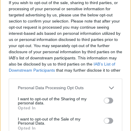
If you wish to opt-out of the sale, sharing to third parties, or
Výpovedná lehota:
24 mesiacov
processing of your personal or sensitive information for
targeted advertising by us, please use the below opt-out
section to confirm your selection. Please note that after your
Minimálny vklad:
350,00 €
opt-out request is processed you may continue seeing
interest-based ads based on personal information utilized by
Min. mesačný vklad:
us or personal information disclosed to third parties prior to
your opt-out. You may separately opt-out of the further
Viazanosť na bežný účet:
nie
disclosure of your personal information by third parties on the
IAB’s list of downstream participants. This information may
also be disclosed by us to third parties on the
IAB’s List of
Downstream Participants
that may further disclose it to other
third parties.
Personal Data Processing Opt Outs
I want to opt-out of the Sharing of my
personal data.
Opted In
I want to opt-out of the Sale of my
Personal Data.
Opted In