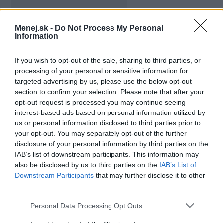
Výpovedná lehota:
18 mesiacov
Menej.sk -
Do Not Process My Personal
Information
Minimálny vklad:
99,00 €
If you wish to opt-out of the sale, sharing to third parties, or
Min. mesačný vklad:
processing of your personal or sensitive information for
targeted advertising by us, please use the below opt-out
Viazanosť na bežný účet:
nie
section to confirm your selection. Please note that after your
opt-out request is processed you may continue seeing
interest-based ads based on personal information utilized by
us or personal information disclosed to third parties prior to
your opt-out. You may separately opt-out of the further
disclosure of your personal information by third parties on the
IAB’s list of downstream participants. This information may
also be disclosed by us to third parties on the
IAB’s List of
Downstream Participants
that may further disclose it to other
third parties.
Personal Data Processing Opt Outs