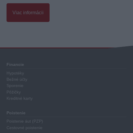
Viac informácii
Celkové
hodnotenie
Každý
Financie
sporiaci
Hypotéky
finančný
Bežné účty
produkt
Sporenie
má
Pôžičky
Kreditné karty
priradené
body
za
Poistenie
nasledovné
Poistenie áut (PZP)
kritéria:
Cestovné poistenie