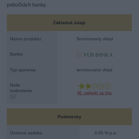
pobočkách banky.
Základné údaje
Názov produktu:
Termínovaný vklad
Banka:
Typ sporenia:
terminovaný vklad
Naše
hodnotenie:
95. najlepší na trhu
?
Podmienky
Úroková sadzba:
0,05 % p.a.