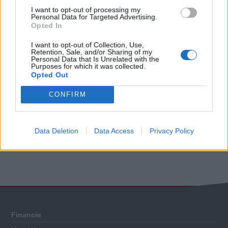
I want to opt-out of processing my
Personal Data for Targeted Advertising.
Opted In
I want to opt-out of Collection, Use,
Retention, Sale, and/or Sharing of my
Personal Data that Is Unrelated with the
Purposes for which it was collected.
Opted Out
CONFIRM
Viac informácii
Data Deletion
Data Access
Privacy Policy
Celkové
hodnotenie
Každý
Financie
sporiaci