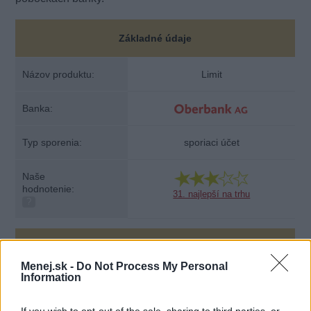
Základné údaje
Názov produktu:
Limit
Banka:
Typ sporenia:
sporiaci účet
Naše
hodnotenie:
31. najlepší na trhu
?
Podmienky
Menej.sk -
Do Not Process My Personal
Information
Úroková sadzba:
0,04 % p.a.
If you wish to opt-out of the sale, sharing to third parties, or