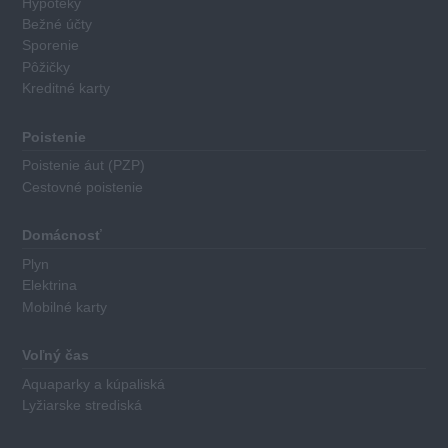
Hypotéky
finančný
Bežné účty
produkt
Sporenie
má
Pôžičky
Kreditné karty
priradené
body
za
Poistenie
nasledovné
Poistenie áut (PZP)
kritéria:
Cestovné poistenie
Výška
Domácnosť
základného
Plyn
úroku
Elektrina
Minimálna
Mobilné karty
výška
požadovaného
Voľný čas
počiatočného
Aquaparky a kúpaliská
vkladu
Lyžiarske strediská
Dĺžka
výpovednej