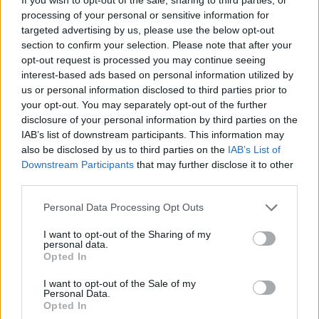
Výpovedná lehota:
processing of your personal or sensitive information for
targeted advertising by us, please use the below opt-out
Minimálny vklad:
25000,00 €
section to confirm your selection. Please note that after your
opt-out request is processed you may continue seeing
interest-based ads based on personal information utilized by
Min. mesačný vklad:
us or personal information disclosed to third parties prior to
your opt-out. You may separately opt-out of the further
Viazanosť na bežný účet:
nie
disclosure of your personal information by third parties on the
IAB’s list of downstream participants. This information may
also be disclosed by us to third parties on the
IAB’s List of
Downstream Participants
that may further disclose it to other
third parties.
Personal Data Processing Opt Outs
I want to opt-out of the Sharing of my
personal data.
Opted In
I want to opt-out of the Sale of my
Personal Data.
Opted In