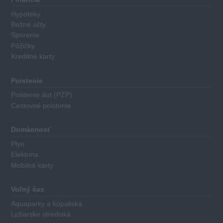
sporiaci
Hypotéky
finančný
Bežné účty
produkt
Sporenie
má
Pôžičky
Kreditné karty
priradené
body
za
Poistenie
nasledovné
Poistenie áut (PZP)
kritéria:
Cestovné poistenie
Výška
Domácnosť
základného
Plyn
úroku
Elektrina
Minimálna
Mobilné karty
výška
požadovaného
Voľný čas
počiatočného
Aquaparky a kúpaliská
vkladu
Lyžiarske strediská
Dĺžka