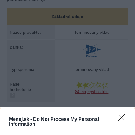
Základné údaje
Názov produktu:
Terminovaný vklad
Banka:
Typ sporenia:
terminovaný vklad
Naše
hodnotenie:
84. najlepší na trhu
?
Podmienky
Menej.sk -
Do Not Process My Personal
Information
Úroková sadzba:
0,22 % p.a.