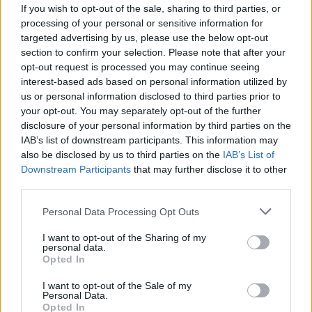
If you wish to opt-out of the sale, sharing to third parties, or
processing of your personal or sensitive information for
Výpovedná lehota:
48 mesiacov
targeted advertising by us, please use the below opt-out
section to confirm your selection. Please note that after your
Minimálny vklad:
100,00 €
opt-out request is processed you may continue seeing
interest-based ads based on personal information utilized by
Min. mesačný vklad:
us or personal information disclosed to third parties prior to
your opt-out. You may separately opt-out of the further
disclosure of your personal information by third parties on the
Viazanosť na bežný účet:
nie
IAB’s list of downstream participants. This information may
also be disclosed by us to third parties on the
IAB’s List of
Downstream Participants
that may further disclose it to other
third parties.
Personal Data Processing Opt Outs
I want to opt-out of the Sharing of my
personal data.
Opted In
I want to opt-out of the Sale of my
Personal Data.
Opted In