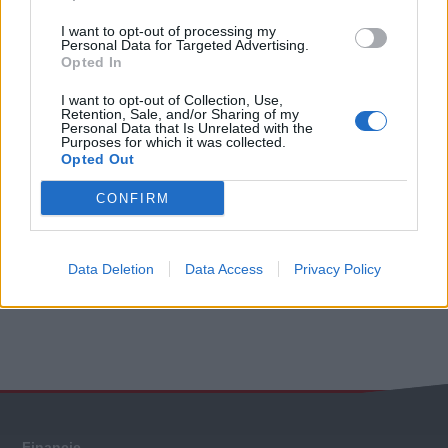
I want to opt-out of processing my
Personal Data for Targeted Advertising.
Opted In
I want to opt-out of Collection, Use,
Retention, Sale, and/or Sharing of my
Personal Data that Is Unrelated with the
Purposes for which it was collected.
Opted Out
CONFIRM
Data Deletion
Data Access
Privacy Policy
Viac informácii
Celkové
hodnotenie
Každý
Financie