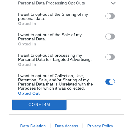
Personal Data Processing Opt Outs
I want to opt-out of the Sharing of my
personal data.
Opted In
I want to opt-out of the Sale of my
Personal Data.
Opted In
I want to opt-out of processing my
Personal Data for Targeted Advertising.
Opted In
I want to opt-out of Collection, Use,
Retention, Sale, and/or Sharing of my
Personal Data that Is Unrelated with the
Poznámky:
Purposes for which it was collected.
Opted Out
- sporiaci produkt na vytváranie rezervy do
CONFIRM
budúcnosti
- možnosť otvoriť si neobmedzený počet účtov
- výber 25 % zostatku raz za mesiac bezplatne
Data Deletion
Data Access
Privacy Policy
- uvedený úrok ak súčasne využívate účet Pohoda