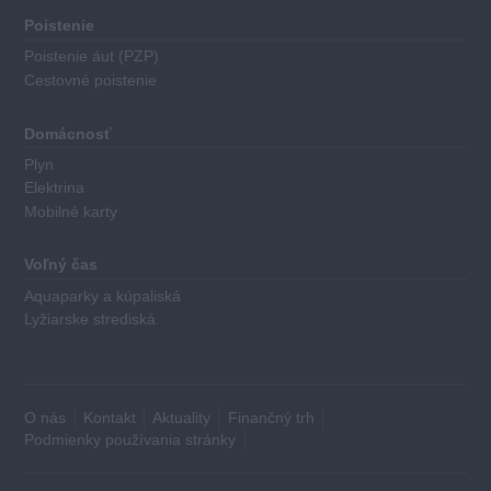
za
Poistenie
nasledovné
Poistenie áut (PZP)
kritéria:
Cestovné poistenie
Výška
Domácnosť
základného
Plyn
úroku
Elektrina
Minimálna
Mobilné karty
výška
požadovaného
Voľný čas
počiatočného
Aquaparky a kúpaliská
vkladu
Lyžiarske strediská
Dĺžka
výpovednej
lehoty
pri
O nás
Kontakt
Aktuality
Finančný trh
výbere
Podmienky používania stránky
vkladu
alebo