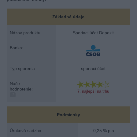
Základné údaje
Názov produktu:
Sporiaci účet Depozit
Banka:
Typ sporenia:
sporiaci účet
Naše
hodnotenie:
7. najlepší na trhu
?
Podmienky
Úroková sadzba:
0,25 % p.a.