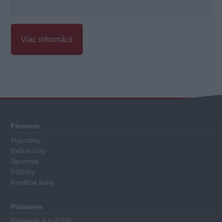
Viac informácii
Celkové
hodnotenie
Každá
Financie
pôžička
Hypotéky
a
Bežné účty
úver
Sporenie
má
Pôžičky
Kreditné karty
priradené
body
za
Poistenie
nasledovné
Poistenie áut (PZP)