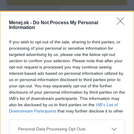
Vstupný poplatok:
bez poplatku
Menej.sk -
Do Not Process My Personal
Information
Základný úrok:
4,90 % p.a.
If you wish to opt-out of the sale, sharing to third parties, or
Suma:
300 - 35 000 €
processing of your personal or sensitive information for
targeted advertising by us, please use the below opt-out
Splatnosť:
12 - 96 mesiacov
section to confirm your selection. Please note that after your
opt-out request is processed you may continue seeing
interest-based ads based on personal information utilized by
us or personal information disclosed to third parties prior to
your opt-out. You may separately opt-out of the further
disclosure of your personal information by third parties on the
IAB’s list of downstream participants. This information may
also be disclosed by us to third parties on the
IAB’s List of
Downstream Participants
that may further disclose it to other
third parties.
Personal Data Processing Opt Outs