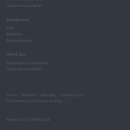
kritéria:
Cestovné poistenie
Výška
Domácnosť
základného
Plyn
úroku
Elektrina
Výška
Mobilné karty
vstupného
poplatku
Voľný čas
Najnižšia
Aquaparky a kúpaliská
a
Lyžiarske strediská
najvyššia
výška
poskytovaných
financií
O nás
Kontakt
Aktuality
Finančný trh
Dĺžka
Podmienky používania stránky
splatnosti
úveru
Webix Ltd © 2009-2026
Účel
poskytovanej