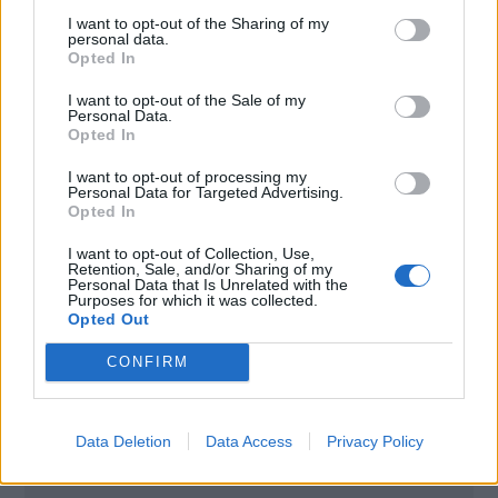
I want to opt-out of the Sharing of my
personal data.
Opted In
I want to opt-out of the Sale of my
Personal Data.
Opted In
I want to opt-out of processing my
Personal Data for Targeted Advertising.
Opted In
I want to opt-out of Collection, Use,
Retention, Sale, and/or Sharing of my
Personal Data that Is Unrelated with the
Purposes for which it was collected.
Opted Out
Poznámky:
CONFIRM
Uvedená výška úroku sa môže zmeniť v závislosti
od dĺžky úveru, poskytnutej sumy, bonity klienta a
Data Deletion
Data Access
Privacy Policy
ďalších parametrov.