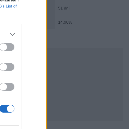
 downstream
B’s List of
ročné obdobie:
51 dní
ová sadzba:
14.90%
isku vo Schwechate