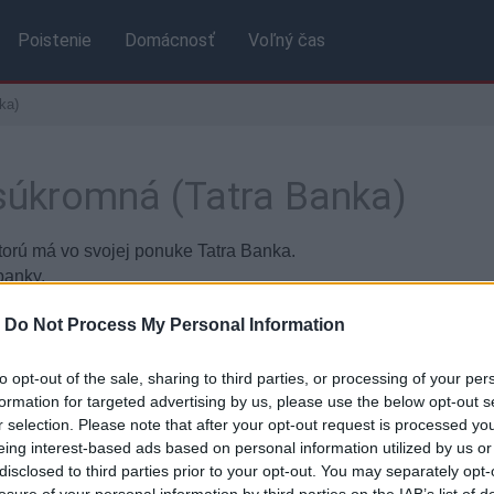
Poistenie
Domácnosť
Voľný čas
ka)
 súkromná (Tatra Banka)
ktorú má vo svojej ponuke Tatra Banka.
banky.
-
Do Not Process My Personal Information
Základné údaje
to opt-out of the sale, sharing to third parties, or processing of your per
formation for targeted advertising by us, please use the below opt-out s
ta:
Visa zlatá súkromná
Ročný
r selection. Please note that after your opt-out request is processed y
eing interest-based ads based on personal information utilized by us or
Mesač
disclosed to third parties prior to your opt-out. You may separately opt-