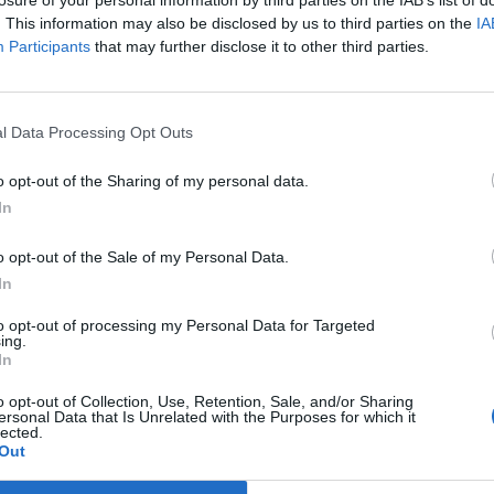
losure of your personal information by third parties on the IAB’s list of
. This information may also be disclosed by us to third parties on the
IA
Bezú
Participants
that may further disclose it to other third parties.
Visa
Úrok
tenie:
?
l Data Processing Opt Outs
9. najlepšia na trhu
o opt-out of the Sharing of my personal data.
In
známky:
o opt-out of the Sale of my Personal Data.
In
cestách bezplatne využívajte salónik Vienna Jet Lounge na let
to opt-out of processing my Personal Data for Targeted
ový poplatok v rámci Programu odmeňovaniaTB
ing.
In
úročné obdobie 51 dní
hlejšie nákupy vďaka novej bezkontaktnej technológii
o opt-out of Collection, Use, Retention, Sale, and/or Sharing
ersonal Data that Is Unrelated with the Purposes for which it
lected.
Out