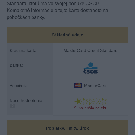
Standard, ktorú má vo svojej ponuke ČSOB.
Kompletné informácie o tejto karte dostanete na
pobočkách banky.
Základné údaje
Kreditná karta:
MasterCard Credit Standard
Banka:
Asociácia:
MasterCard
Naše hodnotenie:
?
9. najlepšia na trhu
Poplatky, limity, úrok