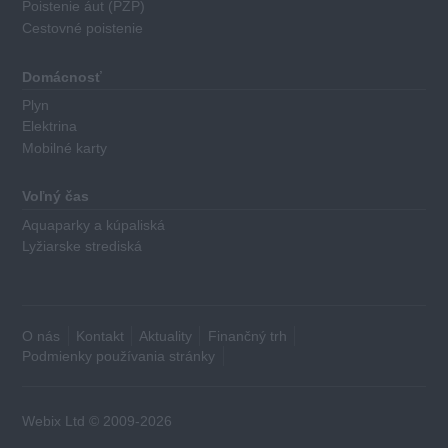
Poistenie áut (PZP)
Cestovné poistenie
Výška
ročného
Domácnosť
poplatku
Plyn
za
Elektrina
kartu
Mobilné karty
Základná
výška
Voľný čas
minimálneho
Aquaparky a kúpaliská
a
Lyžiarske strediská
maximálneho
mesačného
limitu
Základný
O nás
Kontakt
Aktuality
Finančný trh
úrok
Podmienky používania stránky
Dĺžka
bezúročného
obdobia
Webix Ltd © 2009-2026