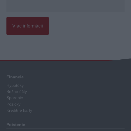
Viac informácii
Celkové
hodnotenie
Každá
Financie
kreditná
Hypotéky
karta
Bežné účty
má
Sporenie
priradené
Pôžičky
Kreditné karty
body
za
nasledovné
Poistenie
kritéria: