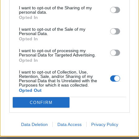
I want to opt-out of the Sharing of my
personal data.
Opted In
I want to opt-out of the Sale of my
Personal Data.
Opted In
I want to opt-out of processing my
Personal Data for Targeted Advertising.
Opted In
I want to opt-out of Collection, Use,
Retention, Sale, and/or Sharing of my
Personal Data that Is Unrelated with the
Purposes for which it was collected.
Opted Out
Poznámky:
CONFIRM
- bez poplatku pri aktívnom a pravidelnom
používaní karty,
- predĺžená záruka a poistenie na zakúpený tovar,
Data Deletion
Data Access
Privacy Policy
- čerpanie prostriedkov z karty až 55 dní bez úroku.