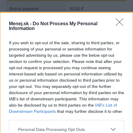
Ročný poplatok:
30,00 €
Mesačný limit:
450 - 7400 €
Menej.sk -
Do Not Process My Personal
Information
Bezúročné obdobie:
55 dní
If you wish to opt-out of the sale, sharing to third parties, or
processing of your personal or sensitive information for
Úroková sadzba:
19.50%
targeted advertising by us, please use the below opt-out
section to confirm your selection. Please note that after your
opt-out request is processed you may continue seeing
interest-based ads based on personal information utilized by
us or personal information disclosed to third parties prior to
your opt-out. You may separately opt-out of the further
disclosure of your personal information by third parties on the
IAB’s list of downstream participants. This information may
also be disclosed by us to third parties on the
IAB’s List of
Downstream Participants
that may further disclose it to other
third parties.
Personal Data Processing Opt Outs