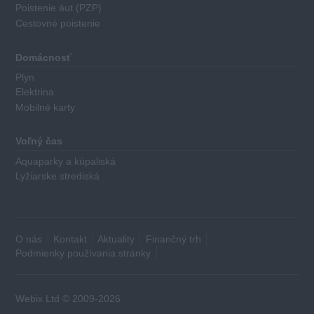
kritéria:
Poistenie áut (PZP)
Cestovné poistenie
Výška
ročného
Domácnosť
poplatku
Plyn
za
Elektrina
kartu
Mobilné karty
Základná
výška
Voľný čas
minimálneho
Aquaparky a kúpaliská
a
Lyžiarske strediská
maximálneho
mesačného
limitu
Základný
O nás
Kontakt
Aktuality
Finančný trh
úrok
Podmienky používania stránky
Dĺžka
bezúročného
obdobia
Webix Ltd © 2009-2026