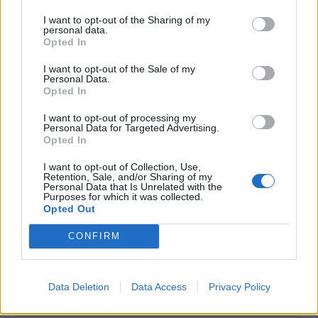
I want to opt-out of the Sharing of my
personal data.
Opted In
I want to opt-out of the Sale of my
Personal Data.
Opted In
I want to opt-out of processing my
Personal Data for Targeted Advertising.
Opted In
Poznámky:
I want to opt-out of Collection, Use,
Retention, Sale, and/or Sharing of my
Personal Data that Is Unrelated with the
Purposes for which it was collected.
Výbery nad 50 EUR bez poplatku z akéhokoľvek
Opted Out
bankomatu na Slovensku aj v zahraničí (vybraná
čiastka sa úročí).
CONFIRM
Prvé tri mesiace neplatíte poplatok za vedenie
kreditnej karty (a následne je karta zadarmo už pri
Data Deletion
Data Access
Privacy Policy
útrate 50 EUR v danom kalendárnom mesiaci).