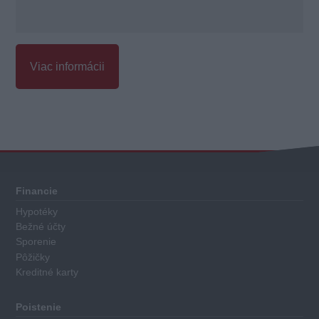
Viac informácii
Celkové
hodnotenie
Každá
Financie
kreditná
Hypotéky
karta
Bežné účty
má
Sporenie
priradené
Pôžičky
Kreditné karty
body
za
nasledovné
Poistenie