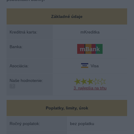
Základné údaje
Kreditná karta:
mKreditka
Banka:
Asociácia:
Visa
Naše hodnotenie:
?
3. najlepšia na trhu
Poplatky, limity, úrok
Ročný poplatok:
bez poplatku