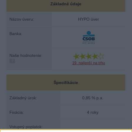
Základné údaje
Názov úveru:
HYPO úver
Banka:
Naše hodnotenie:
?
19. najlepší na trhu
Špecifikácie
Základný úrok:
0,85 % p.a.
Fixácia:
4 roky
Vstupný poplatok: