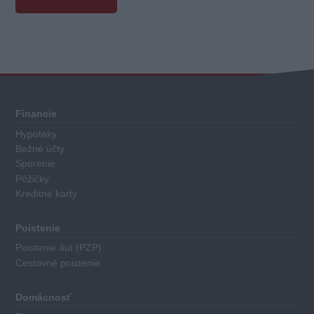
Celkové
hodnotenie
Každý
Financie
hypotekárny
Hypotéky
úver
Bežné účty
má
Sporenie
priradené
Pôžičky
Kreditné karty
body
za
nasledovné
Poistenie
kritéria:
Poistenie áut (PZP)
Cestovné poistenie
Výška
základného
Domácnosť
úroku