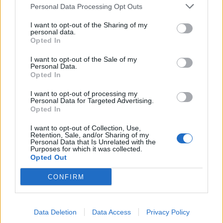
Personal Data Processing Opt Outs
I want to opt-out of the Sharing of my
personal data.
Opted In
I want to opt-out of the Sale of my
Personal Data.
Opted In
I want to opt-out of processing my
Personal Data for Targeted Advertising.
Poznámky:
Opted In
I want to opt-out of Collection, Use,
Účelová hypotéka bez poistenia úveru.
Retention, Sale, and/or Sharing of my
Personal Data that Is Unrelated with the
Purposes for which it was collected.
- splatnosť až do 30 rokov,
Opted Out
- až do 100 % hodnoty založenej nehnuteľnosti,
CONFIRM
- možnosť realizovať mimoriadne splátky bez
poplatku.
Uvedená výška úroku sa môže zmeniť v závislosti
Data Deletion
Data Access
Privacy Policy
od dĺžky úveru, poskytnutej sumy, bonity klienta a