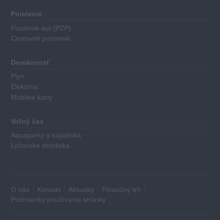
za
nasledovné
Poistenie
kritéria:
Poistenie áut (PZP)
Cestovné poistenie
Výška
základného
Domácnosť
úroku
Plyn
Výška
Elektrina
poplatkov
Mobilné karty
za
poskytnutie
Voľný čas
úveru
Aquaparky a kúpaliská
Najnižšia
Lyžiarske strediská
a
najvyššia
výška
poskytovaných
O nás
Kontakt
Aktuality
Finančný trh
financií
Podmienky používania stránky
Dĺžka
fixácie