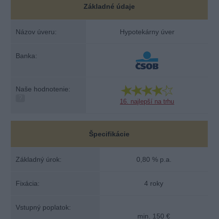
Základné údaje
Názov úveru:
Hypotekárny úver
Banka:
Naše hodnotenie:
?
16. najlepší na trhu
Špecifikácie
Základný úrok:
0,80 % p.a.
Fixácia:
4 roky
Vstupný poplatok:
min. 150 €