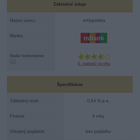
Základné údaje
Názov úveru:
mHypotéka
Banka:
Naše hodnotenie:
?
6. najlepší na trhu
Špecifikácie
Základný úrok:
0,64 % p.a.
Fixácia:
4 roky
Vstupný poplatok:
bez poplatku