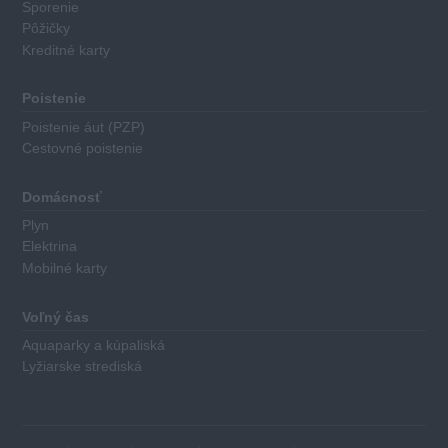
má
Sporenie
priradené
Pôžičky
Kreditné karty
body
za
nasledovné
Poistenie
kritéria:
Poistenie áut (PZP)
Cestovné poistenie
Výška
základného
Domácnosť
úroku
Plyn
Výška
Elektrina
poplatkov
Mobilné karty
za
poskytnutie
Voľný čas
úveru
Aquaparky a kúpaliská
Najnižšia
Lyžiarske strediská
a
najvyššia
výška
poskytovaných