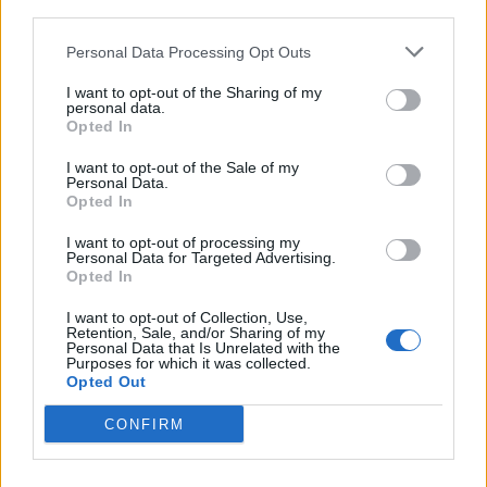
third parties.
Personal Data Processing Opt Outs
I want to opt-out of the Sharing of my
personal data.
Opted In
I want to opt-out of the Sale of my
Personal Data.
Opted In
Poznámky:
I want to opt-out of processing my
Personal Data for Targeted Advertising.
Vybavenie a poskytnutie mHypotéky zadarmo
Opted In
Založenie a vedenie úverového aj osobného účtu
zadarmo
I want to opt-out of Collection, Use,
Retention, Sale, and/or Sharing of my
Výška úveru až do 100 % hodnoty nehnuteľnosti
Personal Data that Is Unrelated with the
Purposes for which it was collected.
Možnosť mimoriadnych splátok zadarmo
Opted Out
S poistením k mHypotéke si znížite úrokovú
sadzbu o 0,25 %.
CONFIRM
Uvedená úroková szdzba platí pre hypotéky pod