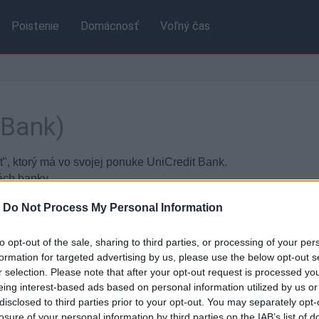
Poistenie
Domácnosť
Voľný čas
 Bank)
", ktorý má vo svojej ponuke UniCredit Bank.
ách banky.
-
Do Not Process My Personal Information
Základné údaje
to opt-out of the sale, sharing to third parties, or processing of your per
formation for targeted advertising by us, please use the below opt-out s
:
Hypoúver Invest
Zákla
r selection. Please note that after your opt-out request is processed y
eing interest-based ads based on personal information utilized by us or
disclosed to third parties prior to your opt-out. You may separately opt-
Fixác
losure of your personal information by third parties on the IAB’s list of