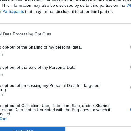
. This information may also be disclosed by us to third parties on the
IA
enie:
Vstup
Participants
that may further disclose it to other third parties.
9. najlepší na trhu
Výška
l Data Processing Opt Outs
Splat
o opt-out of the Sharing of my personal data.
In
známky:
o opt-out of the Sale of my Personal Data.
In
tičný úver, ktorý môžete použiť na kúpu, rekonštrukciu alebo úd
to opt-out of processing my Personal Data for Targeted
 úveru poskytnutého na účely investície do nehnuteľnosti.
ing.
In
ná výška úroku sa môže zmeniť v závislosti od dĺžky úveru, pos
o opt-out of Collection, Use, Retention, Sale, and/or Sharing
ersonal Data that Is Unrelated with the Purposes for which it
lected.
Out