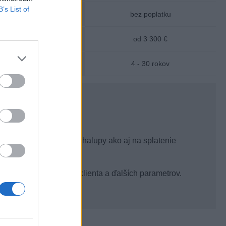
B’s List of
ný poplatok:
bez poplatku
 úveru:
od 3 300 €
nosť:
4 - 30 rokov
ržbu domu, bytu alebo chalupy ako aj na splatenie
kytnutej sumy, bonity klienta a ďalších parametrov.