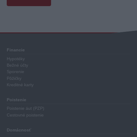
Celkové
hodnotenie
Každý
Financie
hypotekárny
Hypotéky
úver
Bežné účty
má
Sporenie
priradené
Pôžičky
Kreditné karty
body
za
nasledovné
Poistenie
kritéria:
Poistenie áut (PZP)
Cestovné poistenie
Výška
základného
Domácnosť
úroku