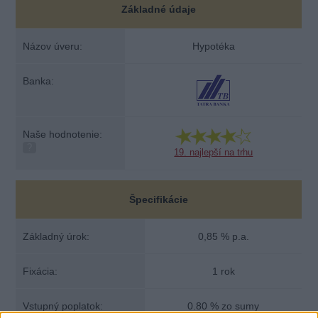
Základné údaje
Názov úveru:
Hypotéka
Banka:
Naše hodnotenie:
?
19. najlepší na trhu
Špecifikácie
Základný úrok:
0,85 % p.a.
Fixácia:
1 rok
Vstupný poplatok:
0.80 % zo sumy