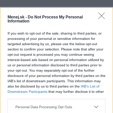
Menej.sk -
Do Not Process My Personal
Information
If you wish to opt-out of the sale, sharing to third parties, or
processing of your personal or sensitive information for
targeted advertising by us, please use the below opt-out
section to confirm your selection. Please note that after your
opt-out request is processed you may continue seeing
Poznámky:
interest-based ads based on personal information utilized by
us or personal information disclosed to third parties prior to
your opt-out. You may separately opt-out of the further
Uvedená cena platí pri objeme platieb nad
disclosure of your personal information by third parties on the
300,00 € mesačne. (
Viac info
)
IAB’s list of downstream participants. This information may
also be disclosed by us to third parties on the
IAB’s List of
Výhody Aktívneho účtu:
Downstream Participants
that may further disclose it to other
third parties.
- bezplatný prístup k službám elektronického
bankovníctva
Personal Data Processing Opt Outs
- neobmedzený počet výberov hotovosti z