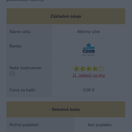
Základné údaje
Názov účtu:
Aktívny účet
Banka:
Naše hodnotenie:
?
11. najlepší na trhu
Cena za balík:
3,00 €
Debetná karta
Ročný poplatok:
bez poplatku