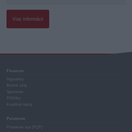
Viac informácii
Celkové
hodnotenie
Každý
Financie
bežný
Hypotéky
účet
Bežné účty
má
Sporenie
priradené
Pôžičky
Kreditné karty
body
za
nasledovné
Poistenie
kritéria:
Poistenie áut (PZP)