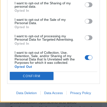
I want to opt-out of the Sharing of my
bankomatov OTP Banky
personal data.
- jeden výber hotovosti z bankomatu inej banky v
Opted In
SR a v krajinách EHP v EUR
I want to opt-out of the Sale of my
- zvýhodnený výber hotovosti v zahraničí z
Personal Data.
bankomatov OTP skupiny
Opted In
- okamžitý prístup k financiám prostredníctvom
I want to opt-out of processing my
siete bankomatov a pobočiek alebo elektronicky
Personal Data for Targeted Advertising.
prostredníctvom Internet Bankingu
Opted In
- bezplatné vydanie a obnova jednej elektronickej
I want to opt-out of Collection, Use,
platobnej karty pre majiteľa účtu
Retention, Sale, and/or Sharing of my
- bezplatné platby platobnou kartou
Personal Data that Is Unrelated with the
Purposes for which it was collected.
- bezplatné hotovostné vklady v pobočke banky
Opted Out
- bezplatné prijaté platby
- bezplatné platby na základe SEPA úhrady
CONFIRM
realizované cez elektronické bankovníctvo, vrátane
platieb na základe SEPA trvalého príkazu a SEPA
inkaso - platba na základe súhlasu s inkasom
Data Deletion
Data Access
Privacy Policy
- možnosť zhodnocovať voľné finančné prostriedky
prostredníctvom Sporiaceho účtu alebo