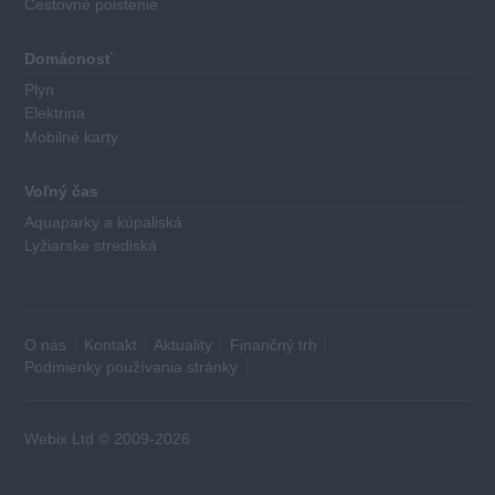
Cestovné poistenie
Výška
poplatku
Domácnosť
za
Plyn
vedenie
Elektrina
účtu
Mobilné karty
Výška
poplatku
Voľný čas
za
Aquaparky a kúpaliská
základnú
Lyžiarske strediská
platobnú
kartu
Počet
výberov
O nás
Kontakt
Aktuality
Finančný trh
hotovosti
Podmienky používania stránky
z
bankomatov
v
Webix Ltd © 2009-2026
cene
balíka