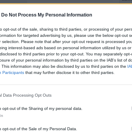
enie:
Výber
-
Do Not Process My Personal Information
4. najlepší na trhu
bánk
to opt-out of the sale, sharing to third parties, or processing of your per
k:
bez poplatku
formation for targeted advertising by us, please use the below opt-out s
r selection. Please note that after your opt-out request is processed y
eing interest-based ads based on personal information utilized by us or
disclosed to third parties prior to your opt-out. You may separately opt-
známky:
losure of your personal information by third parties on the IAB’s list of
. This information may also be disclosed by us to third parties on the
IA
Participants
that may further disclose it to other third parties.
ná cena platí pri objeme platieb nad 400,00 € mesačne. (
Viac 
enkou získania 100% zľavy za balík je vek 27 a viac rokov a m
 aspoň 400 €.
l Data Processing Opt Outs
ci U konta získava klient pri splnení podmienky vedenie konta 
o opt-out of the Sharing of my personal data.
In
orenie a vedenie bežného účtu v €
orenie a vedenie ďalšieho účtu v cudzej mene
o opt-out of the Sale of my Personal Data.