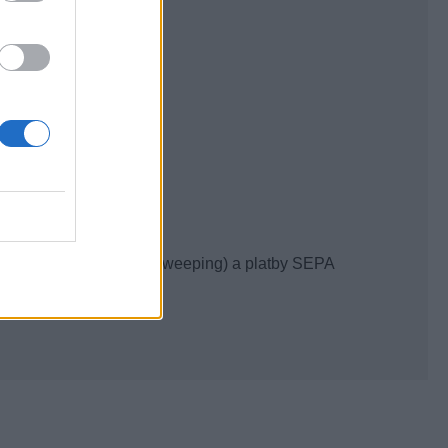
aničí
torov cez bankomaty
m na prevod zostatku (sweeping) a platby SEPA