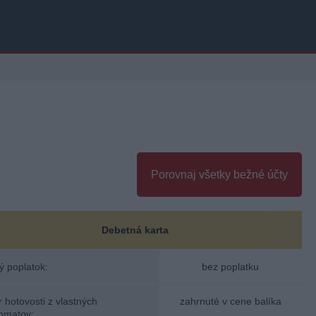
Porovnaj všetky bežné účty
Debetná karta
 poplatok:
bez poplatku
 hotovosti z vlastných
zahrnuté v cene balíka
omatov: