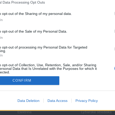
l Data Processing Opt Outs
Výber
enie:
o opt-out of the Sharing of my personal data.
bánk
30. najlepší na trhu
In
k:
6,00 €
o opt-out of the Sale of my Personal Data.
In
to opt-out of processing my Personal Data for Targeted
rmácii
ing.
In
o opt-out of Collection, Use, Retention, Sale, and/or Sharing
ersonal Data that Is Unrelated with the Purposes for which it
lected.
Out
CONFIRM
Domácnosť
Voľný čas
Data Deletion
Data Access
Privacy Policy
Plyn
Aquaparky a kúpalis
Elektrina
Lyžiarske strediská