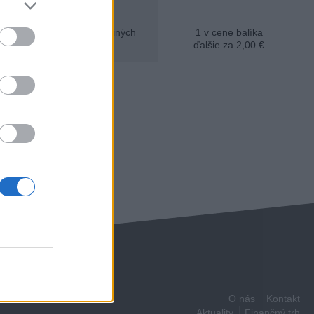
 hotovosti z bankomatov iných
1 v cene balíka
:
ďalšie za 2,00 €
ká
O nás
Kontakt
Aktuality
Finančný trh