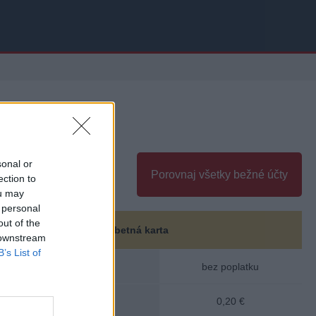
sonal or
Porovnaj všetky bežné účty
ection to
ou may
 personal
out of the
Debetná karta
 downstream
B’s List of
 poplatok:
bez poplatku
 hotovosti z vlastných
0,20 €
omatov: