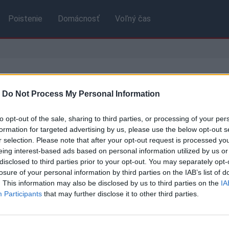
Poistenie
Domácnosť
Voľný čas
)
-
Do Not Process My Personal Information
vojej ponuke ČSOB.
to opt-out of the sale, sharing to third parties, or processing of your per
bočkách banky.
formation for targeted advertising by us, please use the below opt-out s
r selection. Please note that after your opt-out request is processed y
eing interest-based ads based on personal information utilized by us or
disclosed to third parties prior to your opt-out. You may separately opt-
Základné údaje
losure of your personal information by third parties on the IAB’s list of
. This information may also be disclosed by us to third parties on the
IA
Pohoda
Ročný
Participants
that may further disclose it to other third parties.
Výber
bank