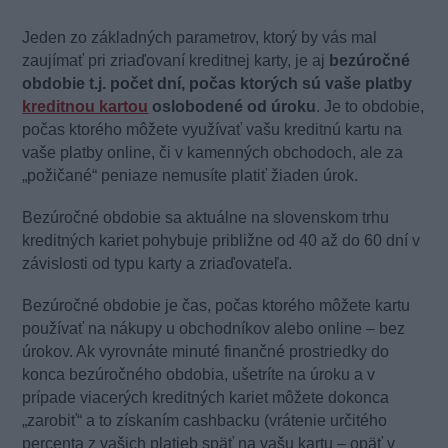
Jeden zo základných parametrov, ktorý by vás mal
zaujímať pri zriaďovaní kreditnej karty, je aj
bezúročné
obdobie t.j. počet dní, počas ktorých sú vaše platby
kreditnou kartou
oslobodené od úroku
. Je to obdobie,
počas ktorého môžete využívať vašu kreditnú kartu na
vaše platby online, či v kamenných obchodoch, ale za
„požičané“ peniaze nemusíte platiť žiaden úrok.
Bezúročné obdobie sa aktuálne na slovenskom trhu
kreditných kariet pohybuje približne od 40 až do 60 dní v
závislosti od typu karty a zriaďovateľa.
Bezúročné obdobie je čas, počas ktorého môžete kartu
používať na nákupy u obchodníkov alebo online – bez
úrokov. Ak vyrovnáte minuté finančné prostriedky do
konca bezúročného obdobia, ušetríte na úroku a v
prípade viacerých kreditných kariet môžete dokonca
„zarobiť“ a to získaním cashbacku (vrátenie určitého
percenta z vašich platieb späť na vašu kartu – opäť v