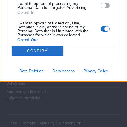
Pôžičky
I want to opt-out of processing my
Personal Data for Targeted Advertising.
Kreditné karty
Opted In
Poistenie
I want to opt-out of Collection, Use,
Retention, Sale, and/or Sharing of my
Poistenie áut (PZP)
Personal Data that Is Unrelated with the
Purposes for which it was collected.
Cestovné poistenie
Opted Out
Domácnosť
CONFIRM
Plyn
Elektrina
Mobilné karty
Data Deletion
Data Access
Privacy Policy
Voľný čas
Aquaparky a kúpaliská
Lyžiarske strediská
O nás
Kontakt
Aktuality
Finančný trh