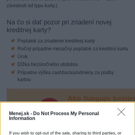
závislosti od typu karty.)
Na čo si dať pozor pri zriadení novej
kreditnej karty?
Poplatok za zriadenie kreditnej karty
Ročný prípadne mesačný poplatok za kreditnú kartu
Úrok
Dĺžka bezúročného obdobia
Prípadne výška cashbacku/odmeny za platby
kartou
Menej.sk -
Do Not Process My Personal
Information
If you wish to opt-out of the sale, sharing to third parties, or