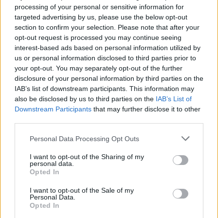
processing of your personal or sensitive information for
targeted advertising by us, please use the below opt-out
section to confirm your selection. Please note that after your
opt-out request is processed you may continue seeing
interest-based ads based on personal information utilized by
us or personal information disclosed to third parties prior to
*bezúročné obdobie sa nevzťahuje na výber hotovosti z
your opt-out. You may separately opt-out of the further
bankomatov, prevod peňažných prostriedkov na adresu alebo
disclosure of your personal information by third parties on the
na účet.
IAB’s list of downstream participants. This information may
also be disclosed by us to third parties on the
IAB’s List of
Zdroj:
www.cetelem.sk
Downstream Participants
that may further disclose it to other
third parties.
Personal Data Processing Opt Outs
I want to opt-out of the Sharing of my
personal data.
Opted In
Financie
Hypotéky
I want to opt-out of the Sale of my
Personal Data.
Bežné účty
Opted In
Sporenie