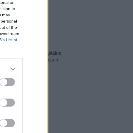
sonal or
ection to
ou may
 personal
out of the
 downstream
B’s List of
klientov, aby využili digitálne
vých iniciatív ako aj dizajn
ia život.