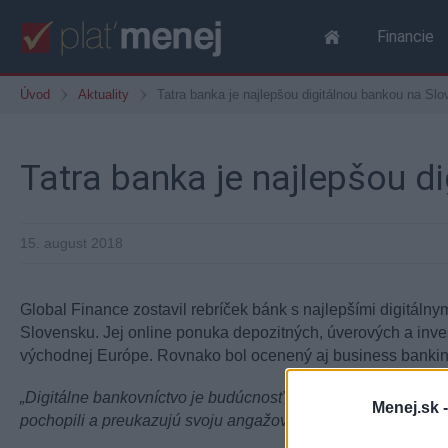
Financie
Úvod
Aktuality
Tatra banka je najlepšou digitálnou bankou na Sl
Tatra banka je najlepšou d
15. august 2018
Global Finance zostavil rebríček bánk s najlepšími digitáln
Slovensku. Jej online ponuka depozitných, úverových a inves
východnej Európe. Rovnako bol ocenený aj business banking 
„Digitálne bankovníctvo je budúcnosť,“
uviedol Joseph D. Gia
Menej.sk 
pochopili a preukazujú svoju angažovanosť neustále inovovať 