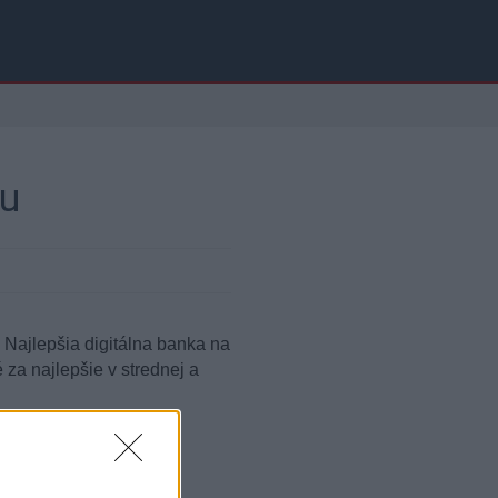
ku
 Najlepšia digitálna banka na
za najlepšie v strednej a
Digital Bank Award to