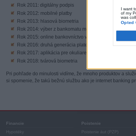
Rok 2011: digitálny podpis
I want t
of my P
Rok 2012: mobilné platby
was col
Rok 2013: hlasová biometria
Opted 
Rok 2014: výber z bankomatu mobilom
Rok 2015: online bankovníctvo v inteligentných hodink
Rok 2016: druhá generácia platenia mobilom
Rok 2017: aplikácia pre okuliare Microsoft HoloLens
Rok 2018: tvárová biometria
Pri pohľade do minulosti vidíme, že mnoho produktov a služi
si spomenie, že takú bežnú službu ako je internet banking p
Financie
Poistenie
Hypotéky
Poistenie áut (PZP)