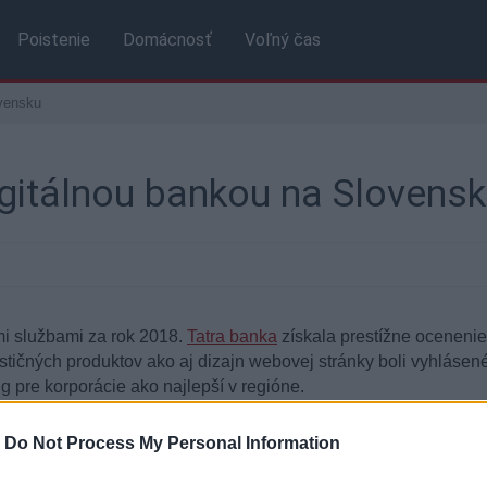
Poistenie
Domácnosť
Voľný čas
ovensku
igitálnou bankou na Slovens
ymi službami za rok 2018.
Tatra banka
získala prestížne ocenenie
tičných produktov ako aj dizajn webovej stránky boli vyhlásené 
pre korporácie ako najlepší v regióne.
rraputo, vydavateľ a redakčný riaditeľ Global Finance.
„Víťazi 
-
Do Not Process My Personal Information
svoje produkty a služby pre firemných aj retailových klientov.“