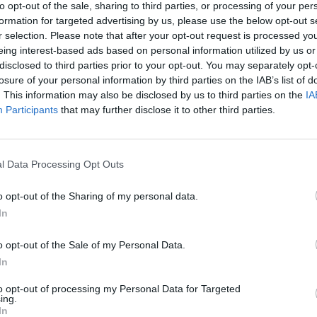
to opt-out of the sale, sharing to third parties, or processing of your per
formation for targeted advertising by us, please use the below opt-out s
r selection. Please note that after your opt-out request is processed y
eing interest-based ads based on personal information utilized by us or
erings in Central & Eastern Europe
disclosed to third parties prior to your opt-out. You may separately opt-
losure of your personal information by third parties on the IAB’s list of
. This information may also be disclosed by us to third parties on the
IA
rope (Corporate)
Participants
that may further disclose it to other third parties.
itiahnutie a obsluhu online klientov, schopnosť motivovať svojich 
tfólia, dôkazy o hmatateľných výhodách vyplývajúcich z interneto
l Data Processing Opt Outs
o opt-out of the Sharing of my personal data.
In
ientom pravidelne prinášať užitočné novinky, ktoré im zjednoduš
o opt-out of the Sale of my Personal Data.
In
to opt-out of processing my Personal Data for Targeted
ing.
In