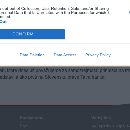
o opt-out of Collection, Use, Retention, Sale, and/or Sharing
ersonal Data that Is Unrelated with the Purposes for which it
lected.
Out
CONFIRM
ách
Data Deletion
Data Access
Privacy Policy
eb, ktoré dnes už považujeme za samozrejmosť, priniesla na tr
redstavila ako prvá na Slovensku práve Tatra banka.
Domácnosť
Voľný čas
Plyn
Aquaparky a kúpalis