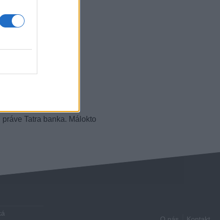
h práve Tatra banka. Málokto
ká
O nás
Kontakt