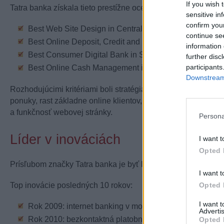
If you wish 
Tatra banka získala tieto prestížne ocenenia:
sensitive in
confirm you
Best Web Site Design in Central & Eastern Europe
continue se
Best Online Deposit, Credit and Investment Product Off
information 
Best Consumer Digital Bank in Slovakia
further disc
participants
Best Online Cash Management in Central & Eastern Eu
Downstream 
Rozhodujúcimi kritériami boli stratégia banky a jej sila na pr
ponuky, rast základne online klientov, šírka produktového por
a funkčnosť webovej stránky.
Persona
Líder v inováciách
I want t
Opted 
Prísľubom značky Tatra banka je byť lídrom v inováciách a kl
I want t
Opted 
Top inovácie posledných 10 rokov:
I want 
Rok 2009: internet banking v mobile
Advertis
Rok 2010: bezkontaktná platobná karta Visa
Opted 