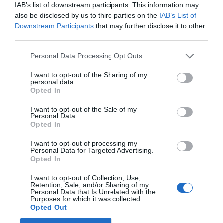
IAB’s list of downstream participants. This information may
also be disclosed by us to third parties on the
IAB’s List of
Viac zarobím, viac si odložím
Downstream Participants
that may further disclose it to other
third parties.
Viac ako pätina Slovákov (22 %) si sporí či investuje viac
Personal Data Processing Opt Outs
ako pred dvomi či tromi rokmi. Hlavnými dôvodmi sú
vyšší príjem domácnosti, snaha nasporiť si napríklad na
I want to opt-out of the Sharing of my
personal data.
vlastné bývanie či nové zamestnanie. Polovica Slovákov
Opted In
si odkladá mesačne rovnakú sumu ako v nedávnej
minulosti. Horšie je na tom viac ako štvrtina ľudí (27 %).
I want to opt-out of the Sale of my
Personal Data.
Najčastejším dôvodom sú vyššie životné náklady pri
Opted In
nezmenenom príjme, nižší príjem domácnosti, odchod do
dôchodku či vyšší výdavky na rodinu, napríklad z dôvodu
I want to opt-out of processing my
Personal Data for Targeted Advertising.
narodenia dieťaťa. Zaujímavé sú dôvody Rumunov, ktorí
Opted In
sporia menej. Veľká časť z nich má vyššie výdavky na
zdravotnú starostlivosť a problémy im robí aj inflácia,
I want to opt-out of Collection, Use,
Retention, Sale, and/or Sharing of my
ktorá znížila hodnotu peňazí.
Personal Data that Is Unrelated with the
Purposes for which it was collected.
Opted Out
Prečo? Do rezervy a pre prípad