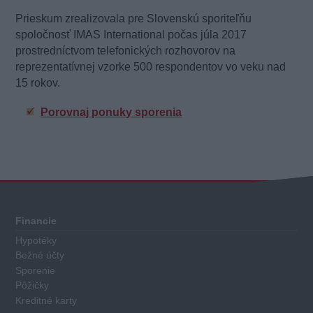
Prieskum zrealizovala pre Slovenskú sporiteľňu
spoločnosť IMAS International počas júla 2017
prostredníctvom telefonických rozhovorov na
reprezentatívnej vzorke 500 respondentov vo veku nad
15 rokov.
Porovnaj ponuky sporenia
Financie
Hypotéky
Bežné účty
Sporenie
Pôžičky
Kreditné karty