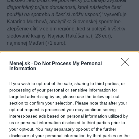
Celkovo tieto priaznivé podmienky pomáhajú zvyšovať
disponibilný príjem domácností, ktoré následne časť
použijú na spotrebu a časť si môžu usporiť,“
vysvetľuje
Katarína Muchová, analytička Slovenskej sporiteľne.
Zlepšenie cítiť v celom regióne, keď si polepšili všetky
sledované krajiny. Najviac Rakúšania (+23 eur),
najmenej Maďari (+1 euro).
Menej.sk -
Do Not Process My Personal
Information
If you wish to opt-out of the sale, sharing to third parties, or
processing of your personal or sensitive information for
targeted advertising by us, please use the below opt-out
section to confirm your selection. Please note that after your
opt-out request is processed you may continue seeing
interest-based ads based on personal information utilized by
us or personal information disclosed to third parties prior to
your opt-out. You may separately opt-out of the further
disclosure of your personal information by third parties on the