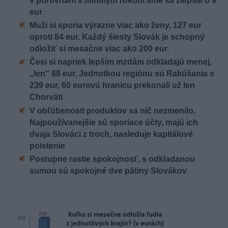
v porovnaní s minulým rokom sme sa zlepšili o 9
eur
Muži si sporia výrazne viac ako ženy, 127 eur
oproti 84 eur. Každý šiesty Slovák je schopný
odložiť si mesačne viac ako 200 eur.
Česi si napriek lepším mzdám odkladajú menej,
„len“ 88 eur. Jednotkou regiónu sú Rakúšania s
239 eur, 60 eurovú hranicu prekonali už len
Chorváti
V obľúbenosti produktov sa nič nezmenilo.
Najpoužívanejšie sú sporiace účty, majú ich
dvaja Slováci z troch, nasleduje kapitálové
poistenie
Postupne rastie spokojnosť, s odkladanou
sumou sú spokojné dve pätiny Slovákov