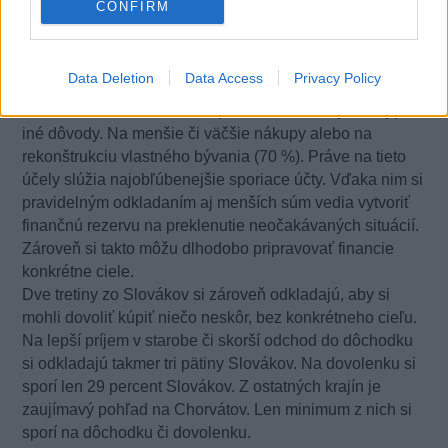
núdze
CONFIRM
Najčastejšou motiváciou prečo si Slováci odkladajú
Data Deletion
Data Access
Privacy Policy
peniaze je finančná rezerva či prípad núdze. Platí to až o
94 % z nás. Okrem toho si sporíme či investujeme aj pre
iné dôvody. Na menšie či väčšie nákupy alebo na
rekonštrukciu vlastného bývania (70 %). Práve na tieto
účely slúžia najobľúbenejšie sporiace účty. Vďaka nim si
pravidelným odkladaním aj menších súm vedia vytvoriť
finančnú rezervu na preklenutie neočakávaných situácií.
Zároveň si takto môžu dlhodobo pripravovať financie
konkrétne ciele.
Dve tretiny zo Slovákov si zároveň odkladajú, aby si
mohli dovoliť kúpiť niečo neskôr, bez konkrétneho cieľu.
Na lepší príjem v starobe či skorší odchod do dôchodku
si odkladajú takmer tri pätiny Slovákov. Na dovolenku si
sporí len 29 percent Slovákov. Z ostatných krajín je
zaujímavý pohľad na Chorvátov. Len minimum z nich si
sporí na dôchodku či dovolenku.