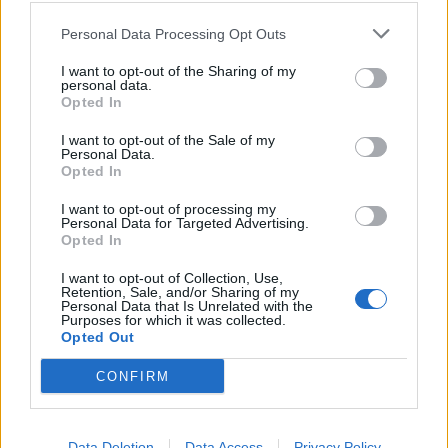
si absolvovaním seminárov „len“ rozširujú obzory, bez
Personal Data Processing Opt Outs
toho, aby uvažovali o tom, že s obchodovaním na burze
začnú. Semináre sú otvorené všetkým a nás teší, že je o
I want to opt-out of the Sharing of my
personal data.
nich stále veľký záujem. Tento rok štartujeme 3. októbra
Opted In
v Bratislave a ďalšie mestá budú nasledovať,“
komentuje
začatie jesenného cyklu Jan Bláha, obchodný a
I want to opt-out of the Sale of my
Personal Data.
marketingový riaditeľ Fio banky.
Opted In
Viac informácií a registrácia na semináre na
webe banky
.
I want to opt-out of processing my
Personal Data for Targeted Advertising.
Opted In
I want to opt-out of Collection, Use,
Retention, Sale, and/or Sharing of my
Personal Data that Is Unrelated with the
Purposes for which it was collected.
Opted Out
Financie
CONFIRM
Hypotéky
Bežné účty
Sporenie
Data Deletion
Data Access
Privacy Policy
Pôžičky