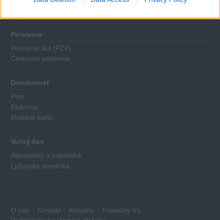
Kreditné karty
Poistenie
Poistenie áut (PZP)
Cestovné poistenie
Domácnosť
Plyn
Elektrina
Mobilné karty
Voľný čas
Aquaparky a kúpaliská
Lyžiarske strediská
O nás
Kontakt
Aktuality
Finančný trh
Podmienky používania stránky