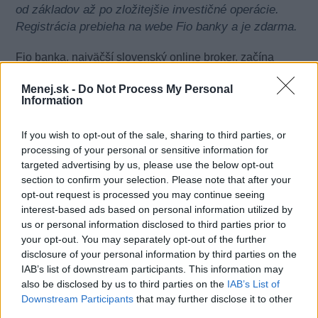
od základov až po zložitejšie investičné operácie.
Registrácia prebieha na webe Fio banky a je zdarma.
Fio banka, najväčší slovenský online broker, začína
jesennú časť svojich investičných seminárov, ktoré sú
Menej.sk -
Do Not Process My Personal
voľne prístupné širokej verejnosti. Stačí si na webe
Information
banky vybrať mesto a termín a bezplatne sa registrovať.
Škola investovania ponúka dva tematické okruhy, ktoré
If you wish to opt-out of the sale, sharing to third parties, or
sú určené ako úplným začiatočníkom, tak aj
processing of your personal or sensitive information for
pokročilejším investorom, ktorí chcú rozvíjať svoje
targeted advertising by us, please use the below opt-out
znalosti. Prvá téma sa venuje základom investovania a
section to confirm your selection. Please note that after your
vysvetľuje pojmy, ako sú akcie, burza či komodita, i to,
opt-out request is processed you may continue seeing
ako a kde investovať a aké riziká sú s tým spojené.
interest-based ads based on personal information utilized by
Druhý okruh sa zameriava na fundamentálnu analýzu,
us or personal information disclosed to third parties prior to
trhovú kapitalizáciu či inteligentné pokyny.
your opt-out. You may separately opt-out of the further
disclosure of your personal information by third parties on the
„Školu investovania uskutočňujeme pravidelne na jar a v
IAB’s list of downstream participants. This information may
jeseni. S mnohými účastníkmi sa stretávame i
also be disclosed by us to third parties on the
IAB’s List of
Downstream Participants
that may further disclose it to other
opakovane, postupne prechádzajú všetkými tematickými
third parties.
okruhmi a nakoniec sa z nich stanú aktívni investori. Iní