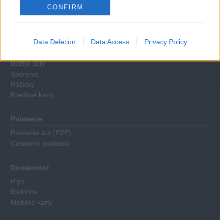
CONFIRM
Financie
Data Deletion
Data Access
Privacy Policy
Hypotéky
Bežné účty
Sporenie
Pôžičky
Kreditné karty
Poistenie
Poistenie áut (PZP)
Cestovné poistenie
Domácnosť
Plyn
Elektrina
Mobilné karty