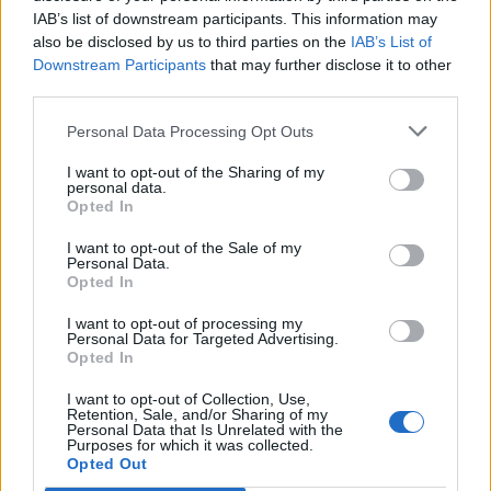
rešpektovaný zdroj
IAB’s list of downstream participants. This information may
informácií o bankovníctve a
also be disclosed by us to third parties on the
IAB’s List of
jeho rebríčky sú uznávaným
Downstream Participants
that may further disclose it to other
meradlom úspechu. Celosvetovo sleduje finančnú
third parties.
stabilitu a zdravie viac ako 4 tisíc bánk.
Personal Data Processing Opt Outs
Víťazný rok Slovenskej sporiteľne
I want to opt-out of the Sharing of my
personal data.
V júli tohto roka získala už piatykrát za sebou
Opted In
medzinárodné ocenenie Najlepšia banka na Slovensku
I want to opt-out of the Sale of my
– Euromoney 2015 Awards for Excellence, ktoré udeľuje
Personal Data.
britský odborný časopis Euromoney. Neskôr bodovala aj
Opted In
na domácej pôde, keď s výrazným náskokom získala
I want to opt-out of processing my
prestížne ocenenie TREND TOP 2015 v kategórii Banka
Personal Data for Targeted Advertising.
roka. V súťaži slovenského ekonomického týždenníka si
Opted In
cenu pre najúspešnejšiu banku si odniesla po piaty raz v
I want to opt-out of Collection, Use,
histórii a po štvrtýkrát po sebe.
Retention, Sale, and/or Sharing of my
Personal Data that Is Unrelated with the
Purposes for which it was collected.
Opted Out