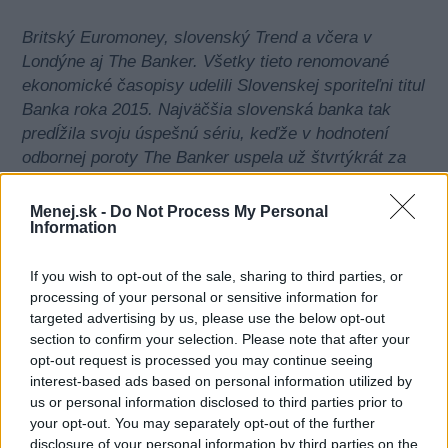
Britský Euromoney, slovenský Trend a včera v
Londýne aj The Banker. Všetky tieto renomované
ekonomické časopisy udelili Slovenskej sporiteľni titul
Banka roka 2015. Najväčšia slovenská banka tak
predĺžila svoju úspešnú sériu, keďže v hodnotení
odbornej poroty The Banker uspela už štvrtýkrát za
sebou. Porota bola zložená z generálnych riaditeľov a
vedúcich pracovníkov britských firiem spolu s
Menej.sk -
Do Not Process My Personal
Information
redaktormi magazínu. Ocenenia sa odovzdávali už po
16. krát.
If you wish to opt-out of the sale, sharing to third parties, or
Časopis The Banker
processing of your personal or sensitive information for
targeted advertising by us, please use the below opt-out
vychádza od roku 1926 a
section to confirm your selection. Please note that after your
svojich čitateľov má vo viac
opt-out request is processed you may continue seeing
ako 180 krajinách sveta.
interest-based ads based on personal information utilized by
us or personal information disclosed to third parties prior to
V odborných kruhoch je
your opt-out. You may separately opt-out of the further
považovaný za
disclosure of your personal information by third parties on the