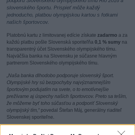
podporu Slovenského olympijského tímu Rio 2016 a
slovenského športu. Prispieť môže každý
jednoducho, platbou olympijskou kartou s fotkami
našich športovcov.
Platobnú kartu z limitovanej edície získate
zadarmo
a za
každú platbu pošle Slovenská sporiteľňa
0,1 % sumy
na
transparentný účet Slovenského olympijského tímu.
Najväčšia banka na Slovensku je súčasne hlavným
partnerom Slovenského olympijského tímu.
„Naša banka dlhodobo podporuje slovenský šport.
Olympijské hry sú bezpochyby najvýznamnejším
športovým podujatím na svete, o to emotívnejšie
prežívame aj úspechy našich športovcov. Preto sa teším,
že môžeme byť toho súčasťou a podporiť Slovenský
olympijský tím,“
povedal Štefan Máj, generálny riaditeľ
Slovenskej sporiteľne.