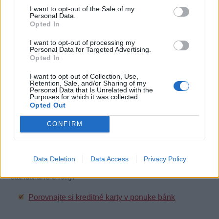
I want to opt-out of the Sale of my
Edícia ponúkne vizuály našich olympijských medailistov
Personal Data.
Danky Bartekovej a bratov Hochschornerovcov, skvelých
Opted In
ambasádorov športu atléta Mateja Tótha, tenistku
I want to opt-out of processing my
Danielu Hantuchovú, kajakárku Janu Dukátovú a naše
Personal Data for Targeted Advertising.
olympijské nádeje Richarda Vargu, beachvolejbalové
Opted In
duo Nestarcová – Dubovcová a plavca Richarda Nagya.
I want to opt-out of Collection, Use,
Navyše jeden extra dizajn našej vlajky, pod ktorej
Retention, Sale, and/or Sharing of my
trikolórou budú naši olympionici reprezentovať
Personal Data that Is Unrelated with the
Purposes for which it was collected.
Slovensko.
Opted Out
Olympijské karty je možné získať online cez
CONFIRM
internetbanking na
www.slsp.sk
, či v každej pobočke
Slovenskej sporiteľne. Limitovaná olympijská edícia
platobných kariet Visa a Visa Electron sa vydáva od 1.
Data Deletion
Data Access
Privacy Policy
novembra 2015 do 31.augusta 2016. Platnosť kariet je
štandardne 3 roky.
Porovnajte si kreditné karty v ponuke bánk