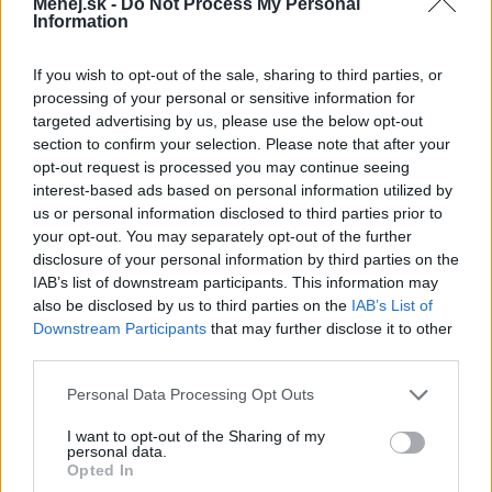
Menej.sk -
Do Not Process My Personal
Information
If you wish to opt-out of the sale, sharing to third parties, or
processing of your personal or sensitive information for
targeted advertising by us, please use the below opt-out
section to confirm your selection. Please note that after your
opt-out request is processed you may continue seeing
interest-based ads based on personal information utilized by
us or personal information disclosed to third parties prior to
your opt-out. You may separately opt-out of the further
Slovensko je druhou krajinou v Európe, ktorá ma
disclosure of your personal information by third parties on the
fotografie svojich olympionikov na platobnej karte. Klienti
IAB’s list of downstream participants. This information may
Slovenskej sporiteľne si môžu svoju platobnú kartu
also be disclosed by us to third parties on the
IAB’s List of
bezplatne vymeniť za olympijskú, noví klienti o ňu môžu
Downstream Participants
that may further disclose it to other
požiadať pri založení bežného účtu. Ako výsledná suma
third parties.
na podporu našej športovej výpravy rastie, ako aj
využívanie finančných prostriedkov, môžu všetci
Personal Data Processing Opt Outs
sledovať na
www.transparentneucty.sk
. Navyše, každý,
I want to opt-out of the Sharing of my
kto touto kartou platí, hrá o lákavú cenu –
zájazd do Rio
personal data.
de Janeiro na Olympijské hry 2016
.
Opted In