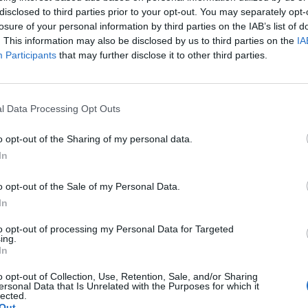
disclosed to third parties prior to your opt-out. You may separately opt-
losure of your personal information by third parties on the IAB’s list of
. This information may also be disclosed by us to third parties on the
IA
Participants
that may further disclose it to other third parties.
l Data Processing Opt Outs
u Euromoney prvenstvá aj v ďalších štyroch kategóriách:
o opt-out of the Sharing of my personal data.
D
In
o opt-out of the Sale of my Personal Data.
In
to opt-out of processing my Personal Data for Targeted
pribudli aj viaceré nové služby a vylepšenia,“
povedal Peter Guľv
ing.
ríklad držiteľská správa uľahčujúca klientom narábanie s cenn
In
ďalšie kroky vedúce k podpore otvorenej architektúry produktov.
o opt-out of Collection, Use, Retention, Sale, and/or Sharing
ersonal Data that Is Unrelated with the Purposes for which it
 250 000 eur. Okrem samotnej správy financií zahŕňajú aj art b
lected.
Out