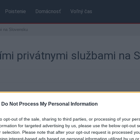
Poistenie
Domácnosť
Voľný čas
mi na Slovensku
ími privátnymi službami na 
jlepšími službami privátneho bankovníctva na Slovensku. N
-
Do Not Process My Personal Information
íťazstva uspela aj v ďalších štyroch kategóriách.
opis Euromoney každoročne už od roku 2004. Podľa výsledkov 
to opt-out of the sale, sharing to third parties, or processing of your per
potvrdila vlaňajšie víťazstvo.
formation for targeted advertising by us, please use the below opt-out s
r selection. Please note that after your opt-out request is processed y
roku 2015 podľa časopisu Euromoney:
eing interest-based ads based on personal information utilized by us or