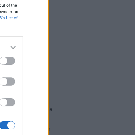
out of the
 downstream
B’s List of
aš, riaditeľ odboru
ými papiermi, vylepšenia
anking, investovanie do