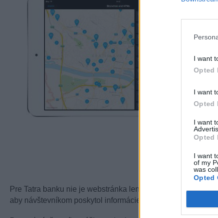
Persona
I want t
Opted 
I want t
Opted 
I want 
Advertis
Opted 
I want t
of my P
was col
Opted 
Pre Tatra banku nie je webstránka len webová výkladná skri
aby návštevníkom poskytol informácie a služby, ktoré mu šetr