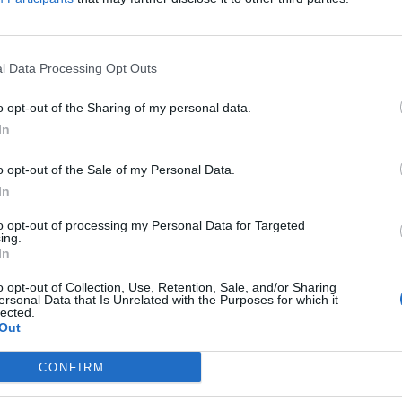
výraznými zmenami. Najvýznamnejšou bol redizajn
verziu 2.0 pre mobily s operačným systémom Andr
Vďaka nej môžu klienti Tatra banky používať množs
l Data Processing Opt Outs
aplikácie pohodlne vo svojom tablete či sledovať 
graficky znázornený v službe Spending reportTB.
o opt-out of the Sharing of my personal data.
In
Široká verejnosť určite tiež postrehla výnimočnú fu
banka - výber z bankomatu mobilom. Podľa priesk
o opt-out of the Sale of my Personal Data.
najobľúbenejších služieb Tatra banky, pričom až 
In
výber z bankomatu mobilom
za výnimočný a 99 %
to opt-out of processing my Personal Data for Targeted
Oceňujú najmä parametre, ako sú rýchlosť, jedno
ing.
In
Najlepší dizajn webovej strán
o opt-out of Collection, Use, Retention, Sale, and/or Sharing
východnej Európe
ersonal Data that Is Unrelated with the Purposes for which it
lected.
Out
ňa produktov. Dizajn webu je najmä o jednoduchom používaní. 
CONFIRM
ia čas.