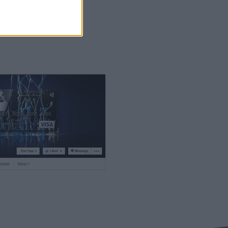
y aktualizujeme a
 Slovensku ponúkla