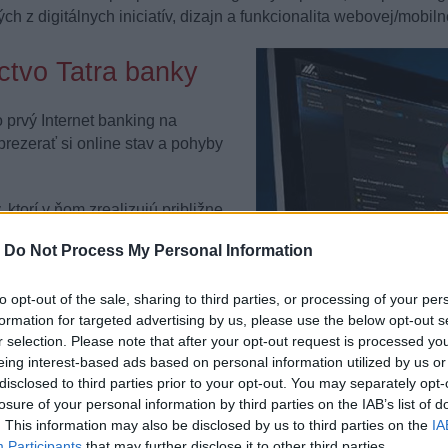
z digitálnych iniciatív, dizajn a funkcionalita webovej/mobilne
ctvo Tatra banky
 prvý Internet banking na
rezerať si online stav a pohyby
 ktorí v ňom zrealizujú približne
net bankingTB zaznamenáva
-
Do Not Process My Personal Information
vali týmto spôsobom
to opt-out of the sale, sharing to third parties, or processing of your per
atra banke viac ako 97%
. To
formation for targeted advertising by us, please use the below opt-out s
r selection. Please note that after your opt-out request is processed y
ne cez pobočku alebo call
eing interest-based ads based on personal information utilized by us or
disclosed to third parties prior to your opt-out. You may separately opt-
losure of your personal information by third parties on the IAB’s list of
Súčasťou oceňovaného digitálneho bankovníctva j
. This information may also be disclosed by us to third parties on the
IA
banka
, ktorú pravidelne používa až 150 000 klien
Participants
that may further disclose it to other third parties.