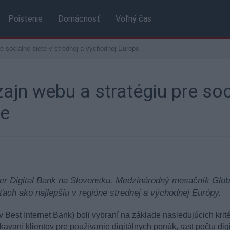
Poistenie
Domácnosť
Voľný čas
re sociálne siete v strednej a východnej Európe
ajn webu a stratégiu pre soc
pe
er Digital Bank na Slovensku. Medzinárodný mesačník Global
ťach ako najlepšiu v regióne strednej a východnej Európy.
st Internet Bank) boli vybraní na základe nasledujúcich kritérií
skavaní klientov pre používanie digitálnych ponúk, rast počtu dig