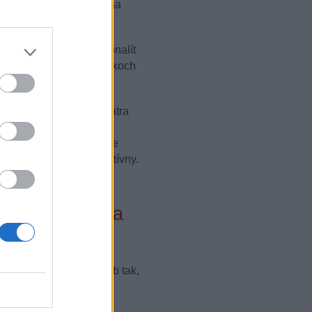
 aplikácie a upgrade na
oid a iPhone.
tvo užitočných funkcionalít
prehľad o svojich výdavkoch
nkcionalitu aplikácie Tatra
umu ide o jednu z
90 % užívateľov považuje
 ho označilo za inovatívny.
duchosť a bezpečnosť.
ky v strednej a
Snažíme sa rozvíjať web tak,