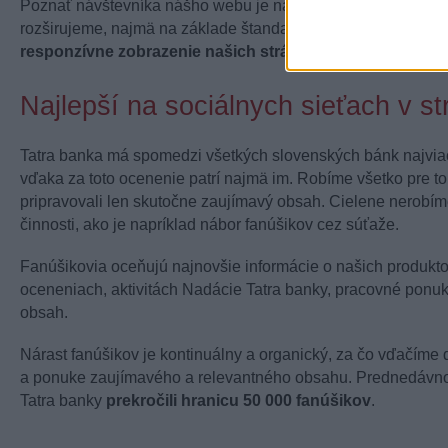
Poznať návštevníka nášho webu je najdôležitejší predpokla
rozširujeme, najmä na základe štandardných webových analy
responzívne zobrazenie našich stránok na mobilných za
Najlepší na sociálnych sieťach v s
Tatra banka má spomedzi všetkých slovenských bánk najviac
vďaka za toto ocenenie patrí najmä im. Robíme všetko pre to
pripravovali len skutočne zaujímavý obsah. Cielene nerobí
činnosti, ako je napríklad nábor fanúšikov cez súťaže.
Fanúšikovia oceňujú najnovšie informácie o našich produkto
oceneniach, aktivitách Nadácie Tatra banky, pracovné ponu
obsah.
Nárast fanúšikov je kontinuálny a organický, za čo vďačíme d
a ponuke zaujímavého a relevantného obsahu. Prednedávn
Tatra banky
prekročili hranicu 50 000 fanúšikov
.