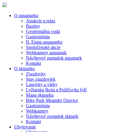
O aquaparku
Atrakcie a relax
Bazény
Geotermálna voda
Gastronómia
II. Etapa aquaparku
Spoločenské akcie
Webkamery aquapark
Návštevný poriadok aquapark
Kontakt
O skiparku
Zjazdovky
Stav zjazdoviek
Lanovky a vleky
Lyžiarska škola a Požičovňa lyží
Mapa skiparku
Bike Park Meander Oravice
Gastronómia
Webkamery
Návštevný poriadok skipark
Kontakt
Ubytovanie