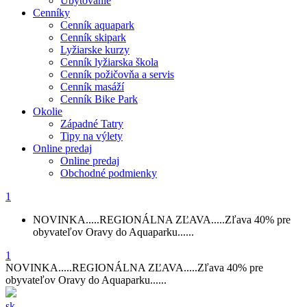
Ubytovanie
Cenníky
Cenník aquapark
Cenník skipark
Lyžiarske kurzy
Cenník lyžiarska škola
Cenník požičovňa a servis
Cenník masáží
Cenník Bike Park
Okolie
Západné Tatry
Tipy na výlety
Online predaj
Online predaj
Obchodné podmienky
1
NOVINKA.....REGIONÁLNA ZĽAVA.....Zľava 40% pre
obyvateľov Oravy do Aquaparku......
1
NOVINKA.....REGIONÁLNA ZĽAVA.....Zľava 40% pre
obyvateľov Oravy do Aquaparku......
sk