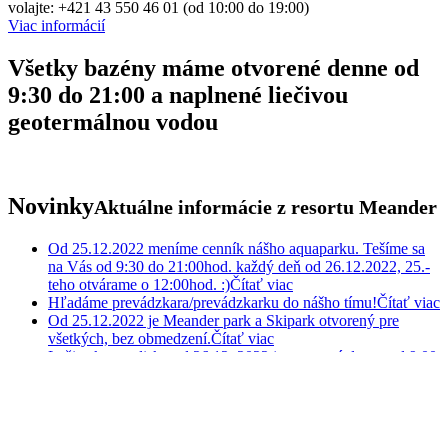
volajte: +421 43 550 46 01 (od 10:00 do 19:00)
Viac informácií
Všetky bazény máme otvorené denne od
9:30 do 21:00 a naplnené liečivou
geotermálnou vodou
Novinky
Aktuálne informácie z resortu Meander
Od 25.12.2022 meníme cenník nášho aquaparku. Tešíme sa
na Vás od 9:30 do 21:00hod. každý deň od 26.12.2022, 25.-
teho otvárame o 12:00hod. :)
Čítať viac
Hľadáme prevádzkara/prevádzkarku do nášho tímu!
Čítať viac
Od 25.12.2022 je Meander park a Skipark otvorený pre
všetkých, bez obmedzení.
Čítať viac
Lyžiarske stredisko od 26.12. 2022 je otvorené denne od 9:00
do 16:00 h.
Čítať viac